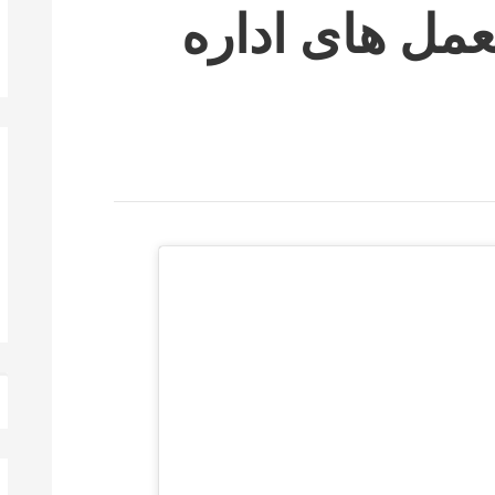
مل های اداره
ج