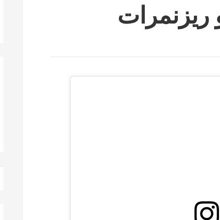
 ریزنمرات
ج