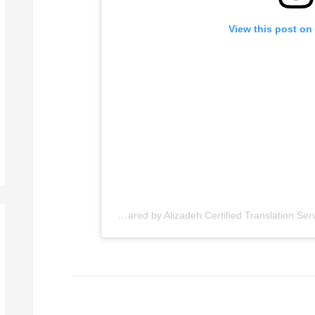
View this post on
A post shared by Alizadeh Certified Translation Services (@alizadeh.certified.translation)