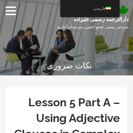
فتن
فارسی
ه
حتوا
دارالترجمه رسمی علیزاده
مترجم رسمی عضو انجمن مترجمان آنتاریو
نکات ضروری
Lesson 5 Part A –
Using Adjective